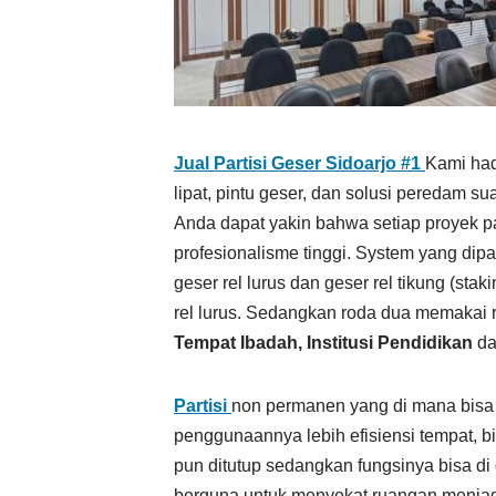
Jual Partisi Geser Sidoarjo #1
Kami had
lipat, pintu geser, dan solusi peredam su
Anda dapat yakin bahwa setiap proyek pa
profesionalisme tinggi. System yang dipa
geser rel lurus dan geser rel tikung (st
rel lurus. Sedangkan roda dua memakai re
Tempat Ibadah, Institusi Pendidikan
da
Partisi
non permanen yang di mana bisa 
penggunaannya lebih efisiensi tempat, 
pun ditutup sedangkan fungsinya bisa d
berguna untuk menyekat ruangan menjad