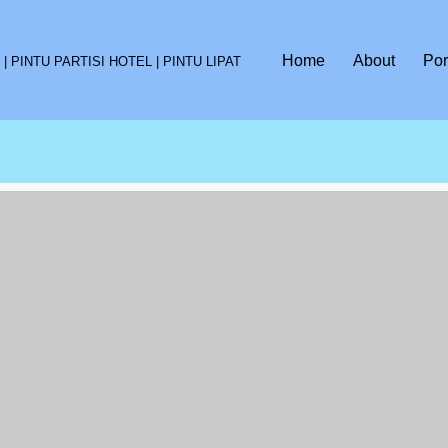
Home
About
Por
 PINTU PARTISI HOTEL | PINTU LIPAT