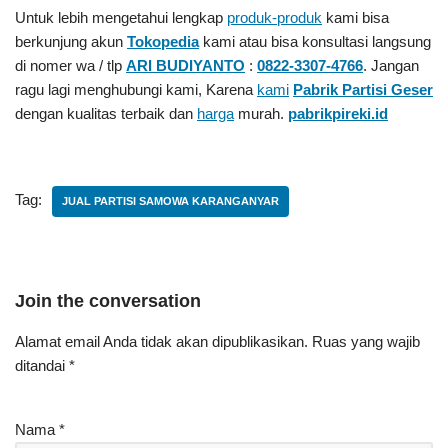
Untuk lebih mengetahui lengkap
produk-produk
kami bisa
berkunjung akun
Tokopedia
kami atau bisa konsultasi langsung
di nomer wa / tlp
ARI BUDIYANTO
:
0822-3307-4766
. Jangan
ragu lagi menghubungi kami, Karena
kami
Pabrik Partisi Geser
dengan kualitas terbaik dan
harga
murah.
pabrikpireki.id
Tag:
JUAL PARTISI SAMOWA KARANGANYAR
Join the conversation
Alamat email Anda tidak akan dipublikasikan.
Ruas yang wajib
ditandai
*
Nama
*