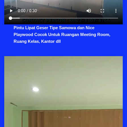
Pintu Lipat Geser Tipe Samowa dan Nice
Playwood Cocok Untuk Ruangan Meeting Room,
Ruang Kelas, Kantor dll