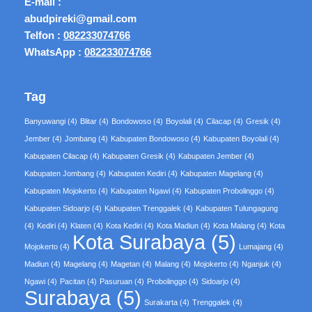
E-mail :
abudpireki@gmail.com
Telfon :
082233074766
WhatsApp :
082233074766
Tag
Banyuwangi
(4)
Blitar
(4)
Bondowoso
(4)
Boyolali
(4)
Cilacap
(4)
Gresik
(4)
Jember
(4)
Jombang
(4)
Kabupaten Bondowoso
(4)
Kabupaten Boyolali
(4)
Kabupaten Cilacap
(4)
Kabupaten Gresik
(4)
Kabupaten Jember
(4)
Kabupaten Jombang
(4)
Kabupaten Kediri
(4)
Kabupaten Magelang
(4)
Kabupaten Mojokerto
(4)
Kabupaten Ngawi
(4)
Kabupaten Probolinggo
(4)
Kabupaten Sidoarjo
(4)
Kabupaten Trenggalek
(4)
Kabupaten Tulungagung
(4)
Kediri
(4)
Klaten
(4)
Kota Kediri
(4)
Kota Madiun
(4)
Kota Malang
(4)
Kota
Kota Surabaya
(5)
Mojokerto
(4)
Lumajang
(4)
Madiun
(4)
Magelang
(4)
Magetan
(4)
Malang
(4)
Mojokerto
(4)
Nganjuk
(4)
Ngawi
(4)
Pacitan
(4)
Pasuruan
(4)
Probolinggo
(4)
Sidoarjo
(4)
Surabaya
(5)
Surakarta
(4)
Trenggalek
(4)