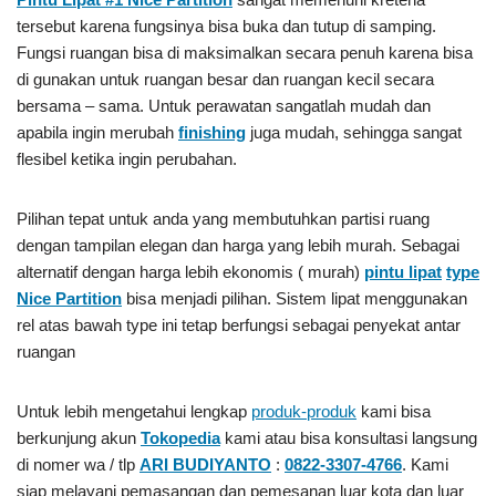
tersebut karena fungsinya bisa buka dan tutup di samping.
Fungsi ruangan bisa di maksimalkan secara penuh karena bisa
di gunakan untuk ruangan besar dan ruangan kecil secara
bersama – sama. Untuk perawatan sangatlah mudah dan
apabila ingin merubah
finishing
juga mudah, sehingga sangat
flesibel ketika ingin perubahan.
Pilihan tepat untuk anda yang membutuhkan partisi ruang
dengan tampilan elegan dan harga yang lebih murah. Sebagai
alternatif dengan harga lebih ekonomis ( murah)
pintu lipat
type
Nice Partition
bisa menjadi pilihan. Sistem lipat menggunakan
rel atas bawah type ini tetap berfungsi sebagai penyekat antar
ruangan
Untuk lebih mengetahui lengkap
produk-produk
kami bisa
berkunjung akun
Tokopedia
kami atau bisa konsultasi langsung
di nomer wa / tlp
ARI BUDIYANTO
:
0822-3307-4766
. Kami
siap melayani pemasangan dan pemesanan luar kota dan luar