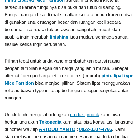
tersebut karena fungsinya bisa buka dan tutup di samping.
Fungsi ruangan bisa di maksimalkan secara penuh karena bisa
di gunakan untuk ruangan besar dan ruangan kecil secara
bersama – sama. Untuk perawatan sangatlah mudah dan
apabila ingin merubah
finishing
juga mudah, sehingga sangat
flesibel ketika ingin perubahan.
Pilihan tepat untuk anda yang membutuhkan partisi ruang
dengan tampilan elegan dan harga yang lebih murah. Sebagai
alternatif dengan harga lebih ekonomis ( murah)
pintu lipat
type
Nice Partition
bisa menjadi pilihan. Sistem lipat menggunakan
rel atas bawah type ini tetap berfungsi sebagai penyekat antar
ruangan
Untuk lebih mengetahui lengkap
produk-produk
kami bisa
berkunjung akun
Tokopedia
kami atau bisa konsultasi langsung
di nomer wa / tlp
ARI BUDIYANTO
:
0822-3307-4766
. Kami
siap melayani pemasangan dan pemesanan luar kota dan luar