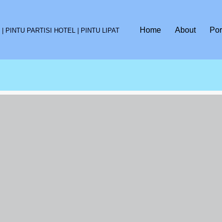
Home
About
Por
 PINTU PARTISI HOTEL | PINTU LIPAT