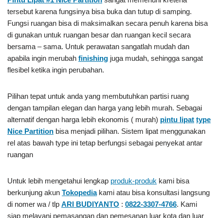
tersebut karena fungsinya bisa buka dan tutup di samping.
Fungsi ruangan bisa di maksimalkan secara penuh karena bisa
di gunakan untuk ruangan besar dan ruangan kecil secara
bersama – sama. Untuk perawatan sangatlah mudah dan
apabila ingin merubah
finishing
juga mudah, sehingga sangat
flesibel ketika ingin perubahan.
Pilihan tepat untuk anda yang membutuhkan partisi ruang
dengan tampilan elegan dan harga yang lebih murah. Sebagai
alternatif dengan harga lebih ekonomis ( murah)
pintu lipat
type
Nice Partition
bisa menjadi pilihan. Sistem lipat menggunakan
rel atas bawah type ini tetap berfungsi sebagai penyekat antar
ruangan
Untuk lebih mengetahui lengkap
produk-produk
kami bisa
berkunjung akun
Tokopedia
kami atau bisa konsultasi langsung
di nomer wa / tlp
ARI BUDIYANTO
:
0822-3307-4766
. Kami
siap melayani pemasangan dan pemesanan luar kota dan luar