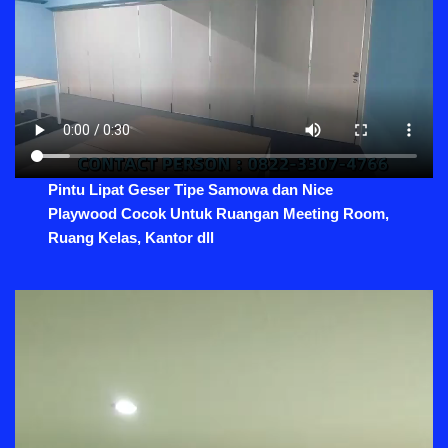
Pintu Lipat Geser Tipe Samowa dan Nice
Playwood Cocok Untuk Ruangan Meeting Room,
Ruang Kelas, Kantor dll