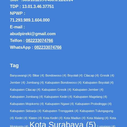
TDP : 13.01.3.46.37751
NPWP :
71.293.989.1.604.000
E-mail :
abudpireki@gmail.com
Telfon :
082233074766
WhatsApp :
082233074766
Tag
Banyuwangi
(4)
Blitar
(4)
Bondowoso
(4)
Boyolali
(4)
Cilacap
(4)
Gresik
(4)
Jember
(4)
Jombang
(4)
Kabupaten Bondowoso
(4)
Kabupaten Boyolali
(4)
Kabupaten Cilacap
(4)
Kabupaten Gresik
(4)
Kabupaten Jember
(4)
Kabupaten Jombang
(4)
Kabupaten Kediri
(4)
Kabupaten Magelang
(4)
Kabupaten Mojokerto
(4)
Kabupaten Ngawi
(4)
Kabupaten Probolinggo
(4)
Kabupaten Sidoarjo
(4)
Kabupaten Trenggalek
(4)
Kabupaten Tulungagung
(4)
Kediri
(4)
Klaten
(4)
Kota Kediri
(4)
Kota Madiun
(4)
Kota Malang
(4)
Kota
Kota Surabaya
(5)
Mojokerto
(4)
Lumajang
(4)