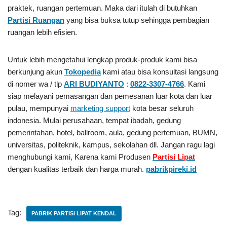
praktek, ruangan pertemuan. Maka dari itulah di butuhkan
Partisi Ruangan
yang bisa buksa tutup sehingga pembagian
ruangan lebih efisien.
Untuk lebih mengetahui lengkap produk-produk kami bisa
berkunjung akun
Tokopedia
kami atau bisa konsultasi langsung
di nomer wa / tlp
ARI BUDIYANTO
:
0822-3307-4766
. Kami
siap melayani pemasangan dan pemesanan luar kota dan luar
pulau, mempunyai
marketing support
kota besar seluruh
indonesia. Mulai perusahaan, tempat ibadah, gedung
pemerintahan, hotel, ballroom, aula, gedung pertemuan, BUMN,
universitas, politeknik, kampus, sekolahan dll. Jangan ragu lagi
menghubungi kami, Karena kami Produsen
Partisi Lipat
dengan kualitas terbaik dan harga murah.
pabrikpireki.id
Tag:
PABRIK PARTISI LIPAT KENDAL