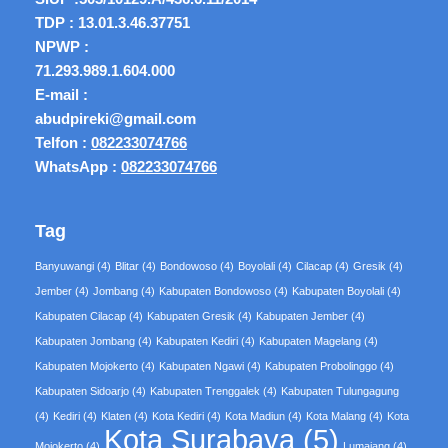
TDP : 13.01.3.46.37751
NPWP :
71.293.989.1.604.000
E-mail :
abudpireki@gmail.com
Telfon :
082233074766
WhatsApp :
082233074766
Tag
Banyuwangi
(4)
Blitar
(4)
Bondowoso
(4)
Boyolali
(4)
Cilacap
(4)
Gresik
(4)
Jember
(4)
Jombang
(4)
Kabupaten Bondowoso
(4)
Kabupaten Boyolali
(4)
Kabupaten Cilacap
(4)
Kabupaten Gresik
(4)
Kabupaten Jember
(4)
Kabupaten Jombang
(4)
Kabupaten Kediri
(4)
Kabupaten Magelang
(4)
Kabupaten Mojokerto
(4)
Kabupaten Ngawi
(4)
Kabupaten Probolinggo
(4)
Kabupaten Sidoarjo
(4)
Kabupaten Trenggalek
(4)
Kabupaten Tulungagung
(4)
Kediri
(4)
Klaten
(4)
Kota Kediri
(4)
Kota Madiun
(4)
Kota Malang
(4)
Kota
Kota Surabaya
(5)
Mojokerto
(4)
Lumajang
(4)