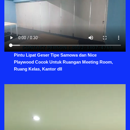
Pintu Lipat Geser Tipe Samowa dan Nice
Playwood Cocok Untuk Ruangan Meeting Room,
Ruang Kelas, Kantor dll