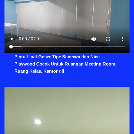
Pintu Lipat Geser Tipe Samowa dan Nice
Playwood Cocok Untuk Ruangan Meeting Room,
Ruang Kelas, Kantor dll