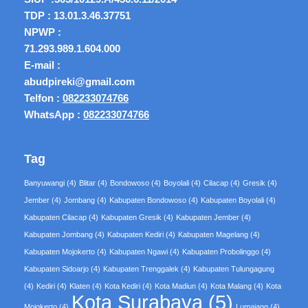
TDP : 13.01.3.46.37751
NPWP :
71.293.989.1.604.000
E-mail :
abudpireki@gmail.com
Telfon :
082233074766
WhatsApp :
082233074766
Tag
Banyuwangi
(4)
Blitar
(4)
Bondowoso
(4)
Boyolali
(4)
Cilacap
(4)
Gresik
(4)
Jember
(4)
Jombang
(4)
Kabupaten Bondowoso
(4)
Kabupaten Boyolali
(4)
Kabupaten Cilacap
(4)
Kabupaten Gresik
(4)
Kabupaten Jember
(4)
Kabupaten Jombang
(4)
Kabupaten Kediri
(4)
Kabupaten Magelang
(4)
Kabupaten Mojokerto
(4)
Kabupaten Ngawi
(4)
Kabupaten Probolinggo
(4)
Kabupaten Sidoarjo
(4)
Kabupaten Trenggalek
(4)
Kabupaten Tulungagung
(4)
Kediri
(4)
Klaten
(4)
Kota Kediri
(4)
Kota Madiun
(4)
Kota Malang
(4)
Kota
Kota Surabaya
(5)
Mojokerto
(4)
Lumajang
(4)