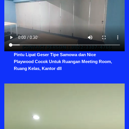
Pintu Lipat Geser Tipe Samowa dan Nice
Playwood Cocok Untuk Ruangan Meeting Room,
Ruang Kelas, Kantor dll