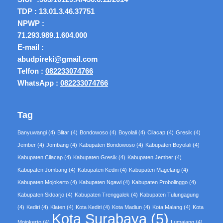
TDP : 13.01.3.46.37751
NPWP :
71.293.989.1.604.000
E-mail :
abudpireki@gmail.com
Telfon :
082233074766
WhatsApp :
082233074766
Tag
Banyuwangi
(4)
Blitar
(4)
Bondowoso
(4)
Boyolali
(4)
Cilacap
(4)
Gresik
(4)
Jember
(4)
Jombang
(4)
Kabupaten Bondowoso
(4)
Kabupaten Boyolali
(4)
Kabupaten Cilacap
(4)
Kabupaten Gresik
(4)
Kabupaten Jember
(4)
Kabupaten Jombang
(4)
Kabupaten Kediri
(4)
Kabupaten Magelang
(4)
Kabupaten Mojokerto
(4)
Kabupaten Ngawi
(4)
Kabupaten Probolinggo
(4)
Kabupaten Sidoarjo
(4)
Kabupaten Trenggalek
(4)
Kabupaten Tulungagung
(4)
Kediri
(4)
Klaten
(4)
Kota Kediri
(4)
Kota Madiun
(4)
Kota Malang
(4)
Kota
Kota Surabaya
(5)
Mojokerto
(4)
Lumajang
(4)