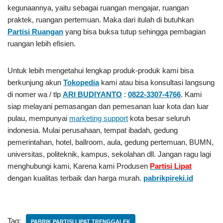
kegunaannya, yaitu sebagai ruangan mengajar, ruangan
praktek, ruangan pertemuan. Maka dari itulah di butuhkan
Partisi Ruangan
yang bisa buksa tutup sehingga pembagian
ruangan lebih efisien.
Untuk lebih mengetahui lengkap produk-produk kami bisa
berkunjung akun
Tokopedia
kami atau bisa konsultasi langsung
di nomer wa / tlp
ARI BUDIYANTO
:
0822-3307-4766
. Kami
siap melayani pemasangan dan pemesanan luar kota dan luar
pulau, mempunyai
marketing support
kota besar seluruh
indonesia. Mulai perusahaan, tempat ibadah, gedung
pemerintahan, hotel, ballroom, aula, gedung pertemuan, BUMN,
universitas, politeknik, kampus, sekolahan dll. Jangan ragu lagi
menghubungi kami, Karena kami Produsen
Partisi Lipat
dengan kualitas terbaik dan harga murah.
pabrikpireki.id
Tag:
PABRIK PARTISI LIPAT TRENGGALEK