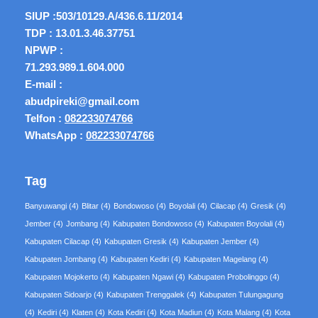
SIUP :
503/10129.A/436.6.11/2014
TDP : 13.01.3.46.37751
NPWP :
71.293.989.1.604.000
E-mail :
abudpireki@gmail.com
Telfon :
082233074766
WhatsApp :
082233074766
Tag
Banyuwangi
(4)
Blitar
(4)
Bondowoso
(4)
Boyolali
(4)
Cilacap
(4)
Gresik
(4)
Jember
(4)
Jombang
(4)
Kabupaten Bondowoso
(4)
Kabupaten Boyolali
(4)
Kabupaten Cilacap
(4)
Kabupaten Gresik
(4)
Kabupaten Jember
(4)
Kabupaten Jombang
(4)
Kabupaten Kediri
(4)
Kabupaten Magelang
(4)
Kabupaten Mojokerto
(4)
Kabupaten Ngawi
(4)
Kabupaten Probolinggo
(4)
Kabupaten Sidoarjo
(4)
Kabupaten Trenggalek
(4)
Kabupaten Tulungagung
(4)
Kediri
(4)
Klaten
(4)
Kota Kediri
(4)
Kota Madiun
(4)
Kota Malang
(4)
Kota