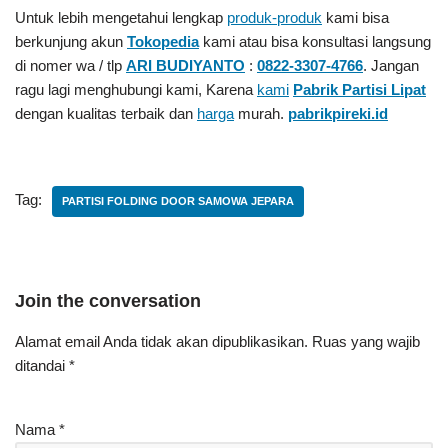
Untuk lebih mengetahui lengkap
produk-produk
kami bisa
berkunjung akun
Tokopedia
kami atau bisa konsultasi langsung
di nomer wa / tlp
ARI BUDIYANTO
:
0822-3307-4766
. Jangan
ragu lagi menghubungi kami, Karena
kami
Pabrik Partisi Lipat
dengan kualitas terbaik dan
harga
murah.
pabrikpireki.id
Tag:
PARTISI FOLDING DOOR SAMOWA JEPARA
Join the conversation
Alamat email Anda tidak akan dipublikasikan.
Ruas yang wajib
ditandai
*
Nama
*