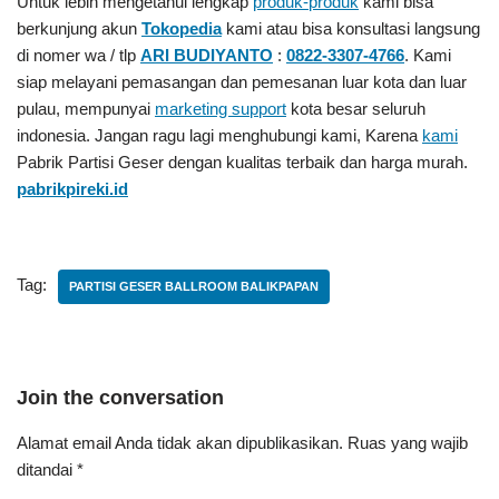
Untuk lebih mengetahui lengkap
produk-produk
kami bisa
berkunjung akun
Tokopedia
kami atau bisa konsultasi langsung
di nomer wa / tlp
ARI BUDIYANTO
:
0822-3307-4766
. Kami
siap melayani pemasangan dan pemesanan luar kota dan luar
pulau, mempunyai
marketing support
kota besar seluruh
indonesia. Jangan ragu lagi menghubungi kami, Karena
kami
Pabrik Partisi Geser
dengan kualitas terbaik dan harga murah.
pabrikpireki.id
Tag:
PARTISI GESER BALLROOM BALIKPAPAN
Join the conversation
Alamat email Anda tidak akan dipublikasikan.
Ruas yang wajib
ditandai
*