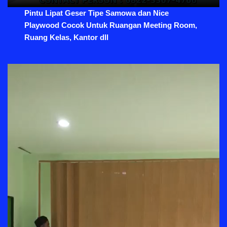
Pintu Lipat Geser Tipe Samowa dan Nice
Playwood Cocok Untuk Ruangan Meeting Room,
Ruang Kelas, Kantor dll