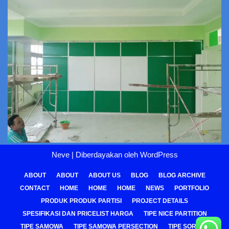
Neve
| Diberdayakan oleh
WordPress
ABOUT
ABOUT
ABOUT US
BLOG
BLOG ARCHIVE
CONTACT
HOME
HOME
HOME
NEWS
PORTFOLIO
PRODUK PRODUK PARTISI
PROJECT DETAILS
SPESIFIKASI DAN PRICELIST HARGA
TIPE NICE PARTITION
TIPE SAMOWA
TIPE SAMOWA PERSECTION
TIPE SOREPA