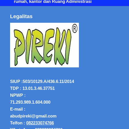
rumah, kantor dan Ruang Administrasi
Legalitas
SIUP :
503/10129.A/436.6.11/2014
TDP : 13.01.3.46.37751
NPWP :
71.293.989.1.604.000
E-mail :
abudpireki@gmail.com
Telfon :
082233074766