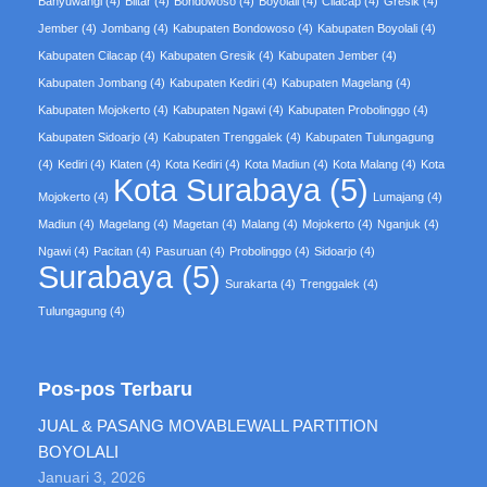
Banyuwangi
(4)
Blitar
(4)
Bondowoso
(4)
Boyolali
(4)
Cilacap
(4)
Gresik
(4)
Jember
(4)
Jombang
(4)
Kabupaten Bondowoso
(4)
Kabupaten Boyolali
(4)
Kabupaten Cilacap
(4)
Kabupaten Gresik
(4)
Kabupaten Jember
(4)
Kabupaten Jombang
(4)
Kabupaten Kediri
(4)
Kabupaten Magelang
(4)
Kabupaten Mojokerto
(4)
Kabupaten Ngawi
(4)
Kabupaten Probolinggo
(4)
Kabupaten Sidoarjo
(4)
Kabupaten Trenggalek
(4)
Kabupaten Tulungagung
(4)
Kediri
(4)
Klaten
(4)
Kota Kediri
(4)
Kota Madiun
(4)
Kota Malang
(4)
Kota
Kota Surabaya
(5)
Mojokerto
(4)
Lumajang
(4)
Madiun
(4)
Magelang
(4)
Magetan
(4)
Malang
(4)
Mojokerto
(4)
Nganjuk
(4)
Ngawi
(4)
Pacitan
(4)
Pasuruan
(4)
Probolinggo
(4)
Sidoarjo
(4)
Surabaya
(5)
Surakarta
(4)
Trenggalek
(4)
Tulungagung
(4)
Pos-pos Terbaru
JUAL & PASANG MOVABLEWALL PARTITION
BOYOLALI
Januari 3, 2026