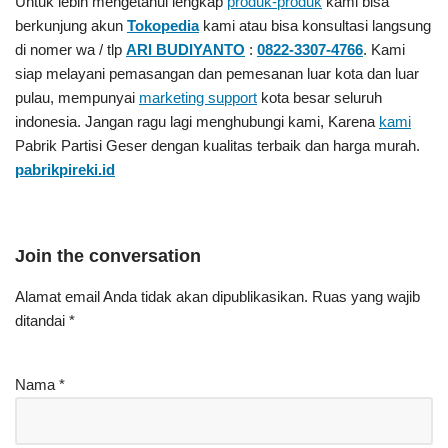
Untuk lebih mengetahui lengkap
produk-produk
kami bisa
berkunjung akun
Tokopedia
kami atau bisa konsultasi langsung
di nomer wa / tlp
ARI BUDIYANTO
:
0822-3307-4766
. Kami
siap melayani pemasangan dan pemesanan luar kota dan luar
pulau, mempunyai
marketing support
kota besar seluruh
indonesia. Jangan ragu lagi menghubungi kami, Karena
kami
Pabrik Partisi Geser
dengan kualitas terbaik dan harga murah.
pabrikpireki.id
Join the conversation
Alamat email Anda tidak akan dipublikasikan.
Ruas yang wajib
ditandai
*
Nama
*