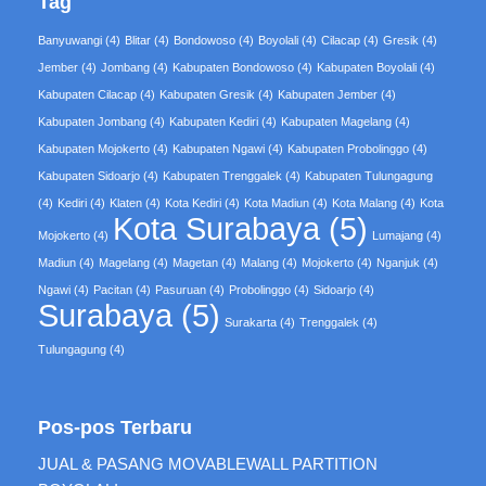
Tag
Banyuwangi
(4)
Blitar
(4)
Bondowoso
(4)
Boyolali
(4)
Cilacap
(4)
Gresik
(4)
Jember
(4)
Jombang
(4)
Kabupaten Bondowoso
(4)
Kabupaten Boyolali
(4)
Kabupaten Cilacap
(4)
Kabupaten Gresik
(4)
Kabupaten Jember
(4)
Kabupaten Jombang
(4)
Kabupaten Kediri
(4)
Kabupaten Magelang
(4)
Kabupaten Mojokerto
(4)
Kabupaten Ngawi
(4)
Kabupaten Probolinggo
(4)
Kabupaten Sidoarjo
(4)
Kabupaten Trenggalek
(4)
Kabupaten Tulungagung
(4)
Kediri
(4)
Klaten
(4)
Kota Kediri
(4)
Kota Madiun
(4)
Kota Malang
(4)
Kota
Kota Surabaya
(5)
Mojokerto
(4)
Lumajang
(4)
Madiun
(4)
Magelang
(4)
Magetan
(4)
Malang
(4)
Mojokerto
(4)
Nganjuk
(4)
Ngawi
(4)
Pacitan
(4)
Pasuruan
(4)
Probolinggo
(4)
Sidoarjo
(4)
Surabaya
(5)
Surakarta
(4)
Trenggalek
(4)
Tulungagung
(4)
Pos-pos Terbaru
JUAL & PASANG MOVABLEWALL PARTITION