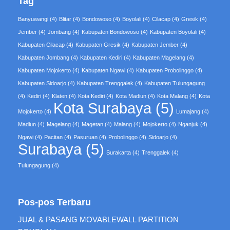
Tag
Banyuwangi
(4)
Blitar
(4)
Bondowoso
(4)
Boyolali
(4)
Cilacap
(4)
Gresik
(4)
Jember
(4)
Jombang
(4)
Kabupaten Bondowoso
(4)
Kabupaten Boyolali
(4)
Kabupaten Cilacap
(4)
Kabupaten Gresik
(4)
Kabupaten Jember
(4)
Kabupaten Jombang
(4)
Kabupaten Kediri
(4)
Kabupaten Magelang
(4)
Kabupaten Mojokerto
(4)
Kabupaten Ngawi
(4)
Kabupaten Probolinggo
(4)
Kabupaten Sidoarjo
(4)
Kabupaten Trenggalek
(4)
Kabupaten Tulungagung
(4)
Kediri
(4)
Klaten
(4)
Kota Kediri
(4)
Kota Madiun
(4)
Kota Malang
(4)
Kota
Kota Surabaya
(5)
Mojokerto
(4)
Lumajang
(4)
Madiun
(4)
Magelang
(4)
Magetan
(4)
Malang
(4)
Mojokerto
(4)
Nganjuk
(4)
Ngawi
(4)
Pacitan
(4)
Pasuruan
(4)
Probolinggo
(4)
Sidoarjo
(4)
Surabaya
(5)
Surakarta
(4)
Trenggalek
(4)
Tulungagung
(4)
Pos-pos Terbaru
JUAL & PASANG MOVABLEWALL PARTITION