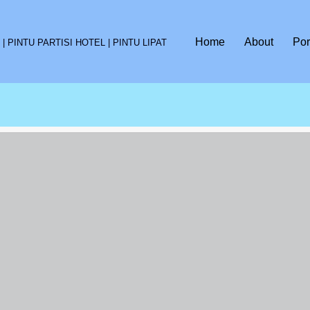
Home
About
Por
 PINTU PARTISI HOTEL | PINTU LIPAT