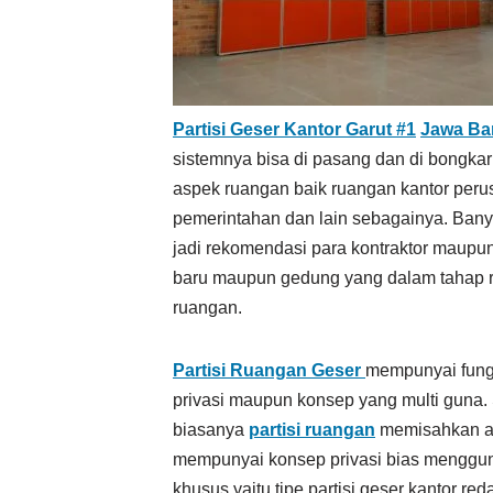
Partisi Geser Kantor Garut #1
Jawa Ba
sistemnya bisa di pasang dan di bongkar
aspek ruangan baik ruangan kantor peru
pemerintahan dan lain sebagainya. Bany
jadi rekomendasi para kontraktor maupun 
baru maupun gedung yang dalam tahap r
ruangan.
Partisi Ruangan Geser
mempunyai fung
privasi maupun konsep yang multi guna.
biasanya
partisi ruangan
memisahkan are
mempunyai konsep privasi bias mengg
khusus yaitu tipe partisi geser kantor 