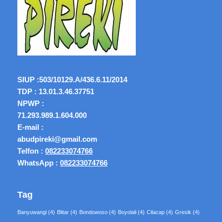
SIUP :
503/10129.A/436.6.11/2014
TDP : 13.01.3.46.37751
NPWP :
71.293.989.1.604.000
E-mail :
abudpireki@gmail.com
Telfon :
082233074766
WhatsApp :
082233074766
Tag
Banyuwangi
(4)
Blitar
(4)
Bondowoso
(4)
Boyolali
(4)
Cilacap
(4)
Gresik
(4)