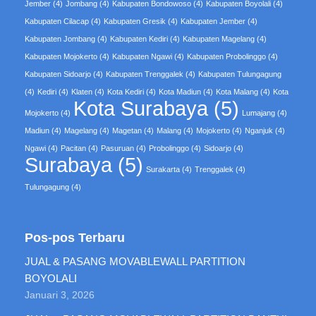
Jember
(4)
Jombang
(4)
Kabupaten Bondowoso
(4)
Kabupaten Boyolali
(4)
Kabupaten Cilacap
(4)
Kabupaten Gresik
(4)
Kabupaten Jember
(4)
Kabupaten Jombang
(4)
Kabupaten Kediri
(4)
Kabupaten Magelang
(4)
Kabupaten Mojokerto
(4)
Kabupaten Ngawi
(4)
Kabupaten Probolinggo
(4)
Kabupaten Sidoarjo
(4)
Kabupaten Trenggalek
(4)
Kabupaten Tulungagung
(4)
Kediri
(4)
Klaten
(4)
Kota Kediri
(4)
Kota Madiun
(4)
Kota Malang
(4)
Kota
Kota Surabaya
(5)
Mojokerto
(4)
Lumajang
(4)
Madiun
(4)
Magelang
(4)
Magetan
(4)
Malang
(4)
Mojokerto
(4)
Nganjuk
(4)
Ngawi
(4)
Pacitan
(4)
Pasuruan
(4)
Probolinggo
(4)
Sidoarjo
(4)
Surabaya
(5)
Surakarta
(4)
Trenggalek
(4)
Tulungagung
(4)
Pos-pos Terbaru
JUAL & PASANG MOVABLEWALL PARTITION
BOYOLALI
Januari 3, 2026