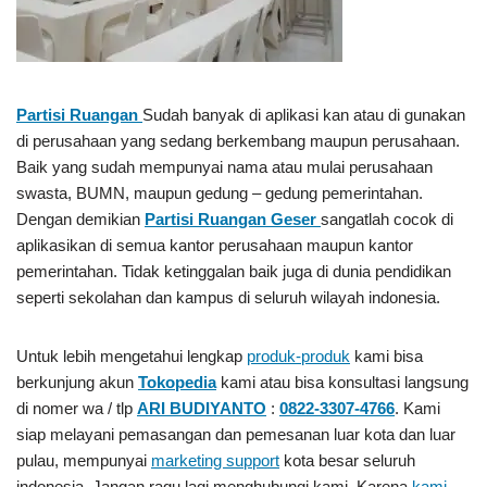
Partisi Ruangan
Sudah banyak di aplikasi kan atau di gunakan
di perusahaan yang sedang berkembang maupun perusahaan.
Baik yang sudah mempunyai nama atau mulai perusahaan
swasta, BUMN, maupun gedung – gedung pemerintahan.
Dengan demikian
Partisi Ruangan Geser
sangatlah cocok di
aplikasikan di semua kantor perusahaan maupun kantor
pemerintahan. Tidak ketinggalan baik juga di dunia pendidikan
seperti sekolahan dan kampus di seluruh wilayah indonesia.
Untuk lebih mengetahui lengkap
produk-produk
kami bisa
berkunjung akun
Tokopedia
kami atau bisa konsultasi langsung
di nomer wa / tlp
ARI BUDIYANTO
:
0822-3307-4766
. Kami
siap melayani pemasangan dan pemesanan luar kota dan luar
pulau, mempunyai
marketing support
kota besar seluruh
indonesia. Jangan ragu lagi menghubungi kami, Karena
kami