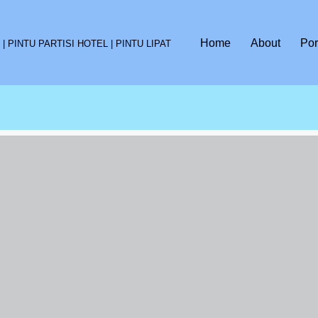
Home
About
Por
 PINTU PARTISI HOTEL | PINTU LIPAT