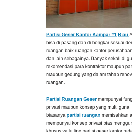
Partisi Geser Kantor Kampar #1
Riau
A
bisa di pasang dan di bongkar sesuai de
ruangan baik ruangan kantor perusahaan
dan lain sebagainya. Banyak sekali di 
rekomendasi para kontraktor maupun para
maupun gedung yang dalam tahap renova
ruangan.
Partisi Ruangan Geser
mempunyai fung
privasi maupun konsep yang multi guna.
biasanya
partisi ruangan
memisahkan are
mempunyai konsep privasi bias mengg
khusus yaitu tipe partisi geser kantor 