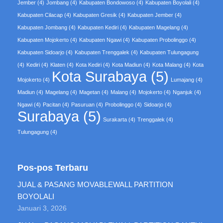
Jember
(4)
Jombang
(4)
Kabupaten Bondowoso
(4)
Kabupaten Boyolali
(4)
Kabupaten Cilacap
(4)
Kabupaten Gresik
(4)
Kabupaten Jember
(4)
Kabupaten Jombang
(4)
Kabupaten Kediri
(4)
Kabupaten Magelang
(4)
Kabupaten Mojokerto
(4)
Kabupaten Ngawi
(4)
Kabupaten Probolinggo
(4)
Kabupaten Sidoarjo
(4)
Kabupaten Trenggalek
(4)
Kabupaten Tulungagung
(4)
Kediri
(4)
Klaten
(4)
Kota Kediri
(4)
Kota Madiun
(4)
Kota Malang
(4)
Kota
Kota Surabaya
(5)
Mojokerto
(4)
Lumajang
(4)
Madiun
(4)
Magelang
(4)
Magetan
(4)
Malang
(4)
Mojokerto
(4)
Nganjuk
(4)
Ngawi
(4)
Pacitan
(4)
Pasuruan
(4)
Probolinggo
(4)
Sidoarjo
(4)
Surabaya
(5)
Surakarta
(4)
Trenggalek
(4)
Tulungagung
(4)
Pos-pos Terbaru
JUAL & PASANG MOVABLEWALL PARTITION
BOYOLALI
Januari 3, 2026