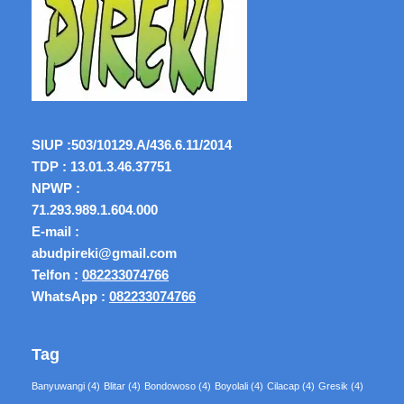
SIUP :
503/10129.A/436.6.11/2014
TDP : 13.01.3.46.37751
NPWP :
71.293.989.1.604.000
E-mail :
abudpireki@gmail.com
Telfon :
082233074766
WhatsApp :
082233074766
Tag
Banyuwangi
(4)
Blitar
(4)
Bondowoso
(4)
Boyolali
(4)
Cilacap
(4)
Gresik
(4)