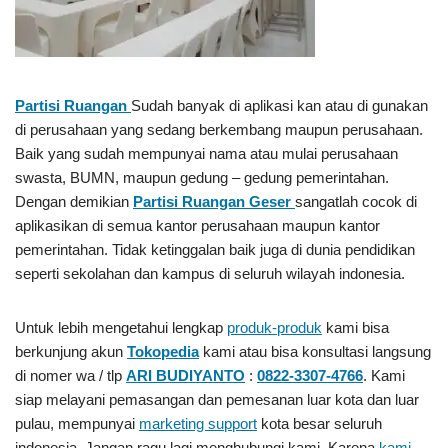
Partisi Ruangan
Sudah banyak di aplikasi kan atau di gunakan
di perusahaan yang sedang berkembang maupun perusahaan.
Baik yang sudah mempunyai nama atau mulai perusahaan
swasta, BUMN, maupun gedung – gedung pemerintahan.
Dengan demikian
Partisi Ruangan Geser
sangatlah cocok di
aplikasikan di semua kantor perusahaan maupun kantor
pemerintahan. Tidak ketinggalan baik juga di dunia pendidikan
seperti sekolahan dan kampus di seluruh wilayah indonesia.
Untuk lebih mengetahui lengkap
produk-produk
kami bisa
berkunjung akun
Tokopedia
kami atau bisa konsultasi langsung
di nomer wa / tlp
ARI BUDIYANTO
:
0822-3307-4766
. Kami
siap melayani pemasangan dan pemesanan luar kota dan luar
pulau, mempunyai
marketing support
kota besar seluruh
indonesia. Jangan ragu lagi menghubungi kami, Karena
kami