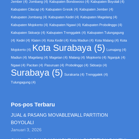
Jember
(4)
Jombang
(4)
Kabupaten Bondowoso
(4)
Kabupaten Boyolali
(4)
Kabupaten Cilacap
(4)
Kabupaten Gresik
(4)
Kabupaten Jember
(4)
Kabupaten Jombang
(4)
Kabupaten Kediri
(4)
Kabupaten Magelang
(4)
Kabupaten Mojokerto
(4)
Kabupaten Ngawi
(4)
Kabupaten Probolinggo
(4)
Kabupaten Sidoarjo
(4)
Kabupaten Trenggalek
(4)
Kabupaten Tulungagung
(4)
Kediri
(4)
Klaten
(4)
Kota Kediri
(4)
Kota Madiun
(4)
Kota Malang
(4)
Kota
Kota Surabaya
(5)
Mojokerto
(4)
Lumajang
(4)
Madiun
(4)
Magelang
(4)
Magetan
(4)
Malang
(4)
Mojokerto
(4)
Nganjuk
(4)
Ngawi
(4)
Pacitan
(4)
Pasuruan
(4)
Probolinggo
(4)
Sidoarjo
(4)
Surabaya
(5)
Surakarta
(4)
Trenggalek
(4)
Tulungagung
(4)
Pos-pos Terbaru
JUAL & PASANG MOVABLEWALL PARTITION
BOYOLALI
Januari 3, 2026