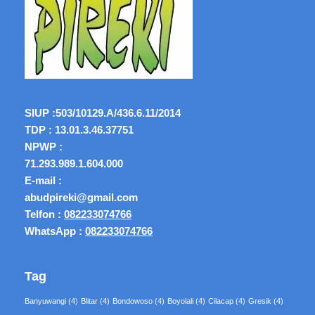
SIUP :
503/10129.A/436.6.11/2014
TDP : 13.01.3.46.37751
NPWP :
71.293.989.1.604.000
E-mail :
abudpireki@gmail.com
Telfon :
082233074766
WhatsApp :
082233074766
Tag
Banyuwangi
(4)
Blitar
(4)
Bondowoso
(4)
Boyolali
(4)
Cilacap
(4)
Gresik
(4)