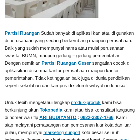
Partisi Ruangan
Sudah banyak di aplikasi kan atau di gunakan
di perusahaan yang sedang berkembang maupun perusahaan.
Baik yang sudah mempunyai nama atau mulai perusahaan
swasta, BUMN, maupun gedung – gedung pemerintahan.
Dengan demikian
Partisi Ruangan Geser
sangatlah cocok di
aplikasikan di semua kantor perusahaan maupun kantor
pemerintahan. Tidak ketinggalan baik juga di dunia pendidikan
seperti sekolahan dan kampus di seluruh wilayah indonesia.
Untuk lebih mengetahui lengkap
produk-produk
kami bisa
berkunjung akun
Tokopedia
kami atau bisa konsultasi langsung
di nomer wa / tlp
ARI BUDIYANTO
:
0822-3307-4766
. Kami
siap melayani pemasangan dan pemesanan luar kota dan luar
pulau, mempunyai
marketing support
kota besar seluruh
indonesia. Jangan ragu lagi menghubungi kami, Karena
kami