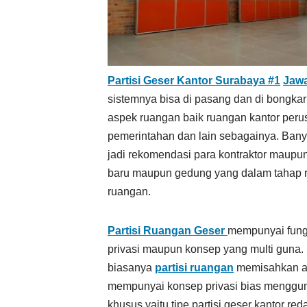
Partisi Geser Kantor Surabaya #1
Jawa
sistemnya bisa di pasang dan di bongkar
aspek ruangan baik ruangan kantor peru
pemerintahan dan lain sebagainya. Bany
jadi rekomendasi para kontraktor maupun 
baru maupun gedung yang dalam tahap r
ruangan.
Partisi Ruangan Geser
mempunyai fung
privasi maupun konsep yang multi guna.
biasanya
partisi ruangan
memisahkan are
mempunyai konsep privasi bias mengg
khusus yaitu tipe partisi geser kantor 