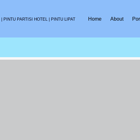
Home
About
Por
 PINTU PARTISI HOTEL | PINTU LIPAT