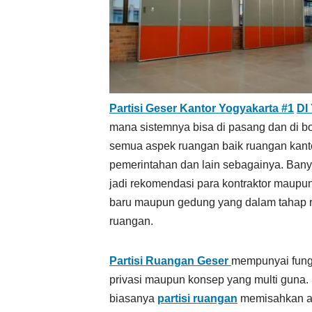
Partisi Geser Kantor Yogyakarta #1
DI
mana sistemnya bisa di pasang dan di bo
semua aspek ruangan baik ruangan kanto
pemerintahan dan lain sebagainya. Bany
jadi rekomendasi para kontraktor maupun 
baru maupun gedung yang dalam tahap r
ruangan.
Partisi Ruangan Geser
mempunyai fung
privasi maupun konsep yang multi guna.
biasanya
partisi ruangan
memisahkan are