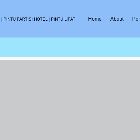
Home
About
Por
 PINTU PARTISI HOTEL | PINTU LIPAT