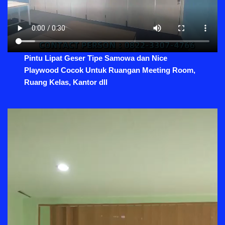
Pintu Lipat Geser Tipe Samowa dan Nice
Playwood Cocok Untuk Ruangan Meeting Room,
Ruang Kelas, Kantor dll