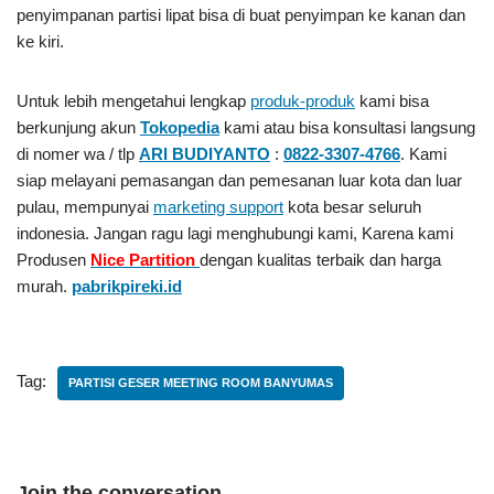
penyimpanan partisi lipat bisa di buat penyimpan ke kanan dan
ke kiri.
Untuk lebih mengetahui lengkap
produk-produk
kami bisa
berkunjung akun
Tokopedia
kami atau bisa konsultasi langsung
di nomer wa / tlp
ARI BUDIYANTO
:
0822-3307-4766
. Kami
siap melayani pemasangan dan pemesanan luar kota dan luar
pulau, mempunyai
marketing support
kota besar seluruh
indonesia. Jangan ragu lagi menghubungi kami, Karena kami
Produsen
Nice Partition
dengan kualitas terbaik dan harga
murah.
pabrikpireki.id
Tag:
PARTISI GESER MEETING ROOM BANYUMAS
Join the conversation