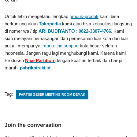
Untuk lebih mengetahui lengkap
produk-produk
kami bisa
berkunjung akun
Tokopedia
kami atau bisa konsultasi langsung
di nomer wa / tlp
ARI BUDIYANTO
:
0822-3307-4766
. Kami
siap melayani pemasangan dan pemesanan luar kota dan luar
pulau, mempunyai
marketing support
kota besar seluruh
indonesia. Jangan ragu lagi menghubungi kami, Karena kami
Produsen
Nice Partition
dengan kualitas terbaik dan harga
murah.
pabrikpireki.id
Tag:
PARTISI GESER MEETING ROOM DEMAK
Join the conversation