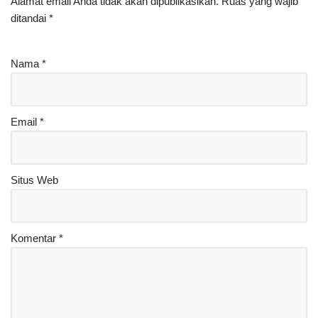
Alamat email Anda tidak akan dipublikasikan.
Ruas yang wajib
ditandai
*
Nama
*
Email
*
Situs Web
Komentar
*