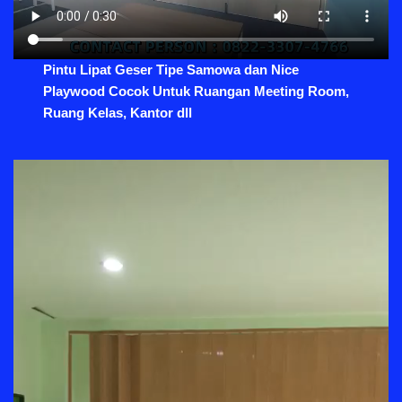
Pintu Lipat Geser Tipe Samowa dan Nice
Playwood Cocok Untuk Ruangan Meeting Room,
Ruang Kelas, Kantor dll