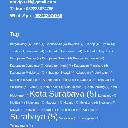
abudpireki@gmail.com
Telfon :
082233074766
WhatsApp :
082233074766
Tag
Banyuwangi
(4)
Blitar
(4)
Bondowoso
(4)
Boyolali
(4)
Cilacap
(4)
Gresik
(4)
Jember
(4)
Jombang
(4)
Kabupaten Bondowoso
(4)
Kabupaten Boyolali
(4)
Kabupaten Cilacap
(4)
Kabupaten Gresik
(4)
Kabupaten Jember
(4)
Kabupaten Jombang
(4)
Kabupaten Kediri
(4)
Kabupaten Magelang
(4)
Kabupaten Mojokerto
(4)
Kabupaten Ngawi
(4)
Kabupaten Probolinggo
(4)
Kabupaten Sidoarjo
(4)
Kabupaten Trenggalek
(4)
Kabupaten Tulungagung
(4)
Kediri
(4)
Klaten
(4)
Kota Kediri
(4)
Kota Madiun
(4)
Kota Malang
(4)
Kota
Kota Surabaya
(5)
Mojokerto
(4)
Lumajang
(4)
Madiun
(4)
Magelang
(4)
Magetan
(4)
Malang
(4)
Mojokerto
(4)
Nganjuk
(4)
Ngawi
(4)
Pacitan
(4)
Pasuruan
(4)
Probolinggo
(4)
Sidoarjo
(4)
Surabaya
(5)
Surakarta
(4)
Trenggalek
(4)
Tulungagung
(4)