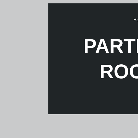
H
PART
RO