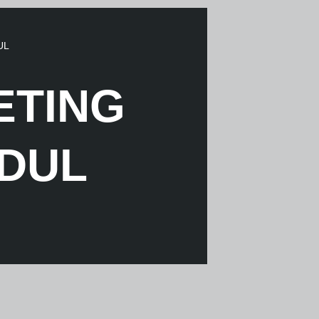
UL
ETING
DUL