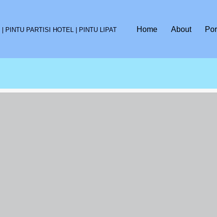
Home
About
Por
 PINTU PARTISI HOTEL | PINTU LIPAT