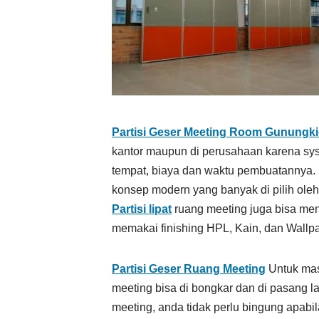
Partisi Geser Meeting Room Gunungki
kantor maupun di perusahaan karena sys
tempat, biaya dan waktu pembuatannya. Me
konsep modern yang banyak di pilih oleh 
Partisi lipat
ruang meeting juga bisa me
memakai finishing HPL, Kain, dan Wallpa
Partisi Geser
Ruang Meeting
Untuk mas
meeting bisa di bongkar dan di pasang la
meeting, anda tidak perlu bingung apabi