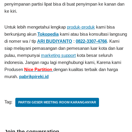
penyimpanan partisi lipat bisa di buat penyimpan ke kanan dan
ke kiri.
Untuk lebih mengetahui lengkap
produk-produk
kami bisa
berkunjung akun
Tokopedia
kami atau bisa konsultasi langsung
di nomer wa / tlp
ARI BUDIYANTO
:
0822-3307-4766
. Kami
siap melayani pemasangan dan pemesanan luar kota dan luar
pulau, mempunyai
marketing support
kota besar seluruh
indonesia. Jangan ragu lagi menghubungi kami, Karena kami
Produsen
Nice Partition
dengan kualitas terbaik dan harga
murah.
pabrikpireki.id
Tag:
PARTISI GESER MEETING ROOM KARANGANYAR
Join the conversation