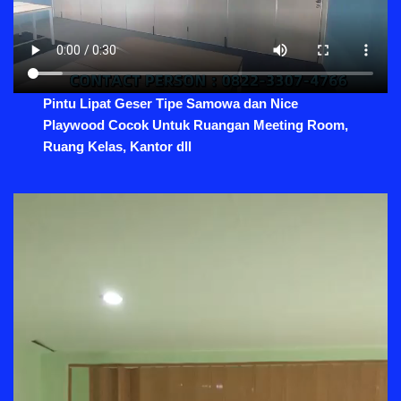
Pintu Lipat Geser Tipe Samowa dan Nice
Playwood Cocok Untuk Ruangan Meeting Room,
Ruang Kelas, Kantor dll