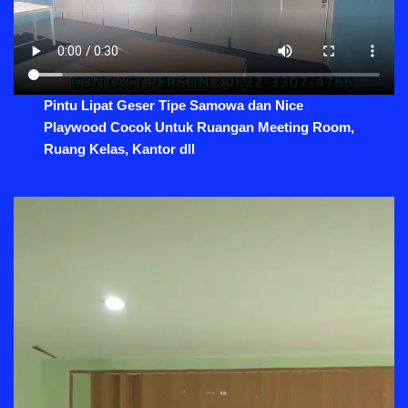
Pintu Lipat Geser Tipe Samowa dan Nice
Playwood Cocok Untuk Ruangan Meeting Room,
Ruang Kelas, Kantor dll