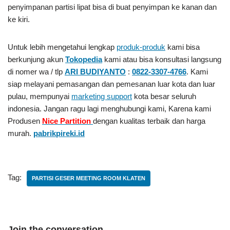
penyimpanan partisi lipat bisa di buat penyimpan ke kanan dan
ke kiri.
Untuk lebih mengetahui lengkap
produk-produk
kami bisa
berkunjung akun
Tokopedia
kami atau bisa konsultasi langsung
di nomer wa / tlp
ARI BUDIYANTO
:
0822-3307-4766
. Kami
siap melayani pemasangan dan pemesanan luar kota dan luar
pulau, mempunyai
marketing support
kota besar seluruh
indonesia. Jangan ragu lagi menghubungi kami, Karena kami
Produsen
Nice Partition
dengan kualitas terbaik dan harga
murah.
pabrikpireki.id
Tag:
PARTISI GESER MEETING ROOM KLATEN
Join the conversation