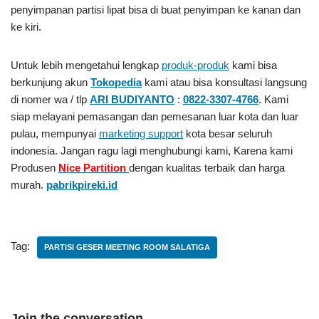
penyimpanan partisi lipat bisa di buat penyimpan ke kanan dan
ke kiri.
Untuk lebih mengetahui lengkap
produk-produk
kami bisa
berkunjung akun
Tokopedia
kami atau bisa konsultasi langsung
di nomer wa / tlp
ARI BUDIYANTO
:
0822-3307-4766
. Kami
siap melayani pemasangan dan pemesanan luar kota dan luar
pulau, mempunyai
marketing support
kota besar seluruh
indonesia. Jangan ragu lagi menghubungi kami, Karena kami
Produsen
Nice Partition
dengan kualitas terbaik dan harga
murah.
pabrikpireki.id
Tag:
PARTISI GESER MEETING ROOM SALATIGA
Join the conversation