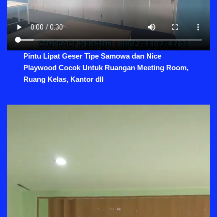
Pintu Lipat Geser Tipe Samowa dan Nice
Playwood Cocok Untuk Ruangan Meeting Room,
Ruang Kelas, Kantor dll