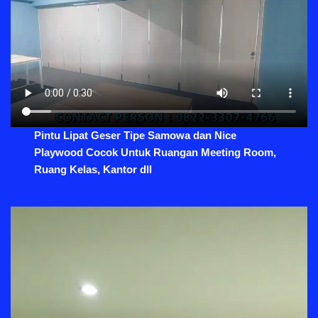
Pintu Lipat Geser Tipe Samowa dan Nice
Playwood Cocok Untuk Ruangan Meeting Room,
Ruang Kelas, Kantor dll