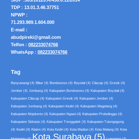
TDP : 13.01.3.46.37751
NPWP :
71.293.989.1.604.000
E-mail :
abudpireki@gmail.com
Telfon :
082233074766
WhatsApp :
082233074766
Tag
Banyuwangi
(4)
Blitar
(4)
Bondowoso
(4)
Boyolali
(4)
Cilacap
(4)
Gresik
(4)
Jember
(4)
Jombang
(4)
Kabupaten Bondowoso
(4)
Kabupaten Boyolali
(4)
Kabupaten Cilacap
(4)
Kabupaten Gresik
(4)
Kabupaten Jember
(4)
Kabupaten Jombang
(4)
Kabupaten Kediri
(4)
Kabupaten Magelang
(4)
Kabupaten Mojokerto
(4)
Kabupaten Ngawi
(4)
Kabupaten Probolinggo
(4)
Kabupaten Sidoarjo
(4)
Kabupaten Trenggalek
(4)
Kabupaten Tulungagung
(4)
Kediri
(4)
Klaten
(4)
Kota Kediri
(4)
Kota Madiun
(4)
Kota Malang
(4)
Kota
Kota Surabaya
(5)
Mojokerto
(4)
Lumajang
(4)