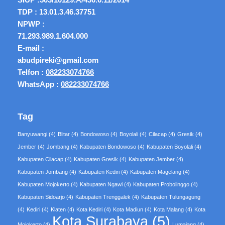
TDP : 13.01.3.46.37751
NPWP :
71.293.989.1.604.000
E-mail :
abudpireki@gmail.com
Telfon :
082233074766
WhatsApp :
082233074766
Tag
Banyuwangi
(4)
Blitar
(4)
Bondowoso
(4)
Boyolali
(4)
Cilacap
(4)
Gresik
(4)
Jember
(4)
Jombang
(4)
Kabupaten Bondowoso
(4)
Kabupaten Boyolali
(4)
Kabupaten Cilacap
(4)
Kabupaten Gresik
(4)
Kabupaten Jember
(4)
Kabupaten Jombang
(4)
Kabupaten Kediri
(4)
Kabupaten Magelang
(4)
Kabupaten Mojokerto
(4)
Kabupaten Ngawi
(4)
Kabupaten Probolinggo
(4)
Kabupaten Sidoarjo
(4)
Kabupaten Trenggalek
(4)
Kabupaten Tulungagung
(4)
Kediri
(4)
Klaten
(4)
Kota Kediri
(4)
Kota Madiun
(4)
Kota Malang
(4)
Kota
Kota Surabaya
(5)
Mojokerto
(4)
Lumajang
(4)