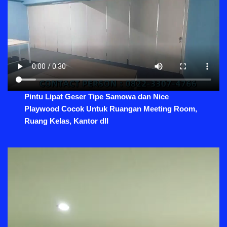
Pintu Lipat Geser Tipe Samowa dan Nice
Playwood Cocok Untuk Ruangan Meeting Room,
Ruang Kelas, Kantor dll