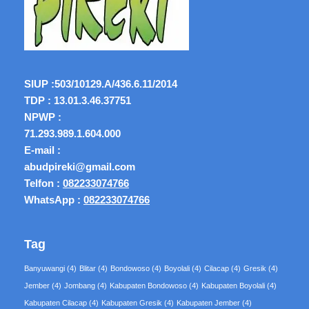
SIUP :
503/10129.A/436.6.11/2014
TDP : 13.01.3.46.37751
NPWP :
71.293.989.1.604.000
E-mail :
abudpireki@gmail.com
Telfon :
082233074766
WhatsApp :
082233074766
Tag
Banyuwangi
(4)
Blitar
(4)
Bondowoso
(4)
Boyolali
(4)
Cilacap
(4)
Gresik
(4)
Jember
(4)
Jombang
(4)
Kabupaten Bondowoso
(4)
Kabupaten Boyolali
(4)
Kabupaten Cilacap
(4)
Kabupaten Gresik
(4)
Kabupaten Jember
(4)