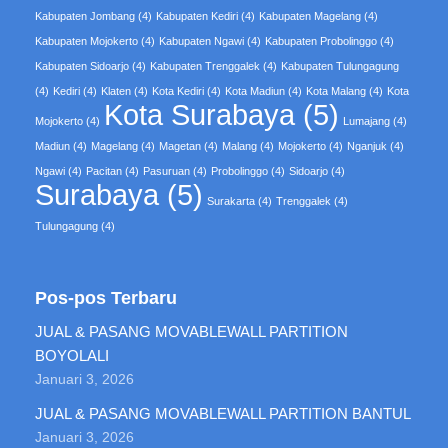
Kabupaten Jombang
(4)
Kabupaten Kediri
(4)
Kabupaten Magelang
(4)
Kabupaten Mojokerto
(4)
Kabupaten Ngawi
(4)
Kabupaten Probolinggo
(4)
Kabupaten Sidoarjo
(4)
Kabupaten Trenggalek
(4)
Kabupaten Tulungagung
(4)
Kediri
(4)
Klaten
(4)
Kota Kediri
(4)
Kota Madiun
(4)
Kota Malang
(4)
Kota
Kota Surabaya
(5)
Mojokerto
(4)
Lumajang
(4)
Madiun
(4)
Magelang
(4)
Magetan
(4)
Malang
(4)
Mojokerto
(4)
Nganjuk
(4)
Ngawi
(4)
Pacitan
(4)
Pasuruan
(4)
Probolinggo
(4)
Sidoarjo
(4)
Surabaya
(5)
Surakarta
(4)
Trenggalek
(4)
Tulungagung
(4)
Pos-pos Terbaru
JUAL & PASANG MOVABLEWALL PARTITION
BOYOLALI
Januari 3, 2026
JUAL & PASANG MOVABLEWALL PARTITION BANTUL
Januari 3, 2026