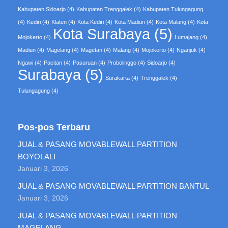
Kabupaten Sidoarjo
(4)
Kabupaten Trenggalek
(4)
Kabupaten Tulungagung
(4)
Kediri
(4)
Klaten
(4)
Kota Kediri
(4)
Kota Madiun
(4)
Kota Malang
(4)
Kota
Kota Surabaya
(5)
Mojokerto
(4)
Lumajang
(4)
Madiun
(4)
Magelang
(4)
Magetan
(4)
Malang
(4)
Mojokerto
(4)
Nganjuk
(4)
Ngawi
(4)
Pacitan
(4)
Pasuruan
(4)
Probolinggo
(4)
Sidoarjo
(4)
Surabaya
(5)
Surakarta
(4)
Trenggalek
(4)
Tulungagung
(4)
Pos-pos Terbaru
JUAL & PASANG MOVABLEWALL PARTITION
BOYOLALI
Januari 3, 2026
JUAL & PASANG MOVABLEWALL PARTITION BANTUL
Januari 3, 2026
JUAL & PASANG MOVABLEWALL PARTITION
MAGELANG