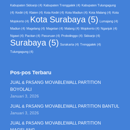
Kabupaten Sidoarjo
(4)
Kabupaten Trenggalek
(4)
Kabupaten Tulungagung
(4)
Kediri
(4)
Klaten
(4)
Kota Kediri
(4)
Kota Madiun
(4)
Kota Malang
(4)
Kota
Kota Surabaya
(5)
Mojokerto
(4)
Lumajang
(4)
Madiun
(4)
Magelang
(4)
Magetan
(4)
Malang
(4)
Mojokerto
(4)
Nganjuk
(4)
Ngawi
(4)
Pacitan
(4)
Pasuruan
(4)
Probolinggo
(4)
Sidoarjo
(4)
Surabaya
(5)
Surakarta
(4)
Trenggalek
(4)
Tulungagung
(4)
Pos-pos Terbaru
JUAL & PASANG MOVABLEWALL PARTITION
BOYOLALI
Januari 3, 2026
JUAL & PASANG MOVABLEWALL PARTITION BANTUL
Januari 3, 2026
JUAL & PASANG MOVABLEWALL PARTITION
MAGELANG