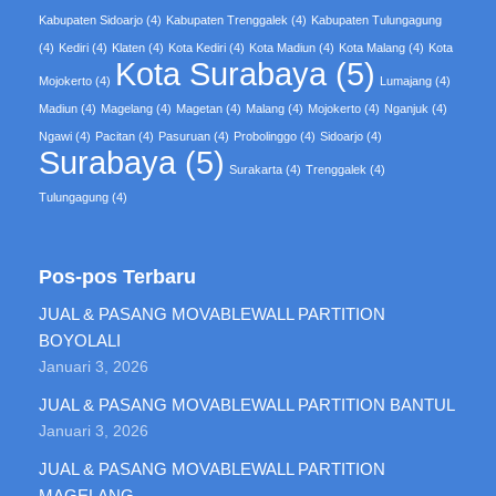
Kabupaten Sidoarjo
(4)
Kabupaten Trenggalek
(4)
Kabupaten Tulungagung
(4)
Kediri
(4)
Klaten
(4)
Kota Kediri
(4)
Kota Madiun
(4)
Kota Malang
(4)
Kota
Kota Surabaya
(5)
Mojokerto
(4)
Lumajang
(4)
Madiun
(4)
Magelang
(4)
Magetan
(4)
Malang
(4)
Mojokerto
(4)
Nganjuk
(4)
Ngawi
(4)
Pacitan
(4)
Pasuruan
(4)
Probolinggo
(4)
Sidoarjo
(4)
Surabaya
(5)
Surakarta
(4)
Trenggalek
(4)
Tulungagung
(4)
Pos-pos Terbaru
JUAL & PASANG MOVABLEWALL PARTITION
BOYOLALI
Januari 3, 2026
JUAL & PASANG MOVABLEWALL PARTITION BANTUL
Januari 3, 2026
JUAL & PASANG MOVABLEWALL PARTITION
MAGELANG