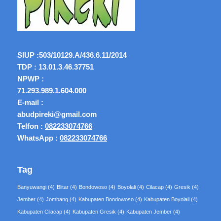
SIUP :
503/10129.A/436.6.11/2014
TDP : 13.01.3.46.37751
NPWP :
71.293.989.1.604.000
E-mail :
abudpireki@gmail.com
Telfon :
082233074766
WhatsApp :
082233074766
Tag
Banyuwangi
(4)
Blitar
(4)
Bondowoso
(4)
Boyolali
(4)
Cilacap
(4)
Gresik
(4)
Jember
(4)
Jombang
(4)
Kabupaten Bondowoso
(4)
Kabupaten Boyolali
(4)
Kabupaten Cilacap
(4)
Kabupaten Gresik
(4)
Kabupaten Jember
(4)