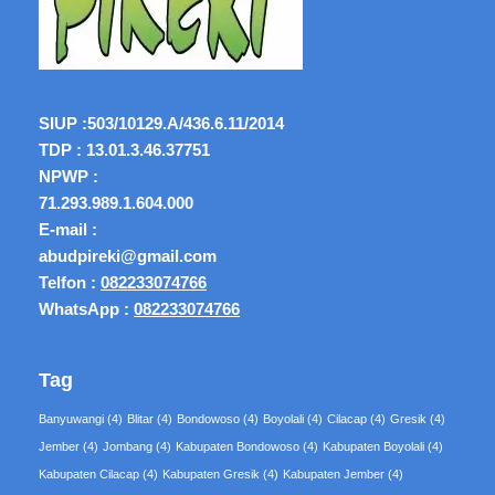
SIUP :
503/10129.A/436.6.11/2014
TDP : 13.01.3.46.37751
NPWP :
71.293.989.1.604.000
E-mail :
abudpireki@gmail.com
Telfon :
082233074766
WhatsApp :
082233074766
Tag
Banyuwangi
(4)
Blitar
(4)
Bondowoso
(4)
Boyolali
(4)
Cilacap
(4)
Gresik
(4)
Jember
(4)
Jombang
(4)
Kabupaten Bondowoso
(4)
Kabupaten Boyolali
(4)
Kabupaten Cilacap
(4)
Kabupaten Gresik
(4)
Kabupaten Jember
(4)