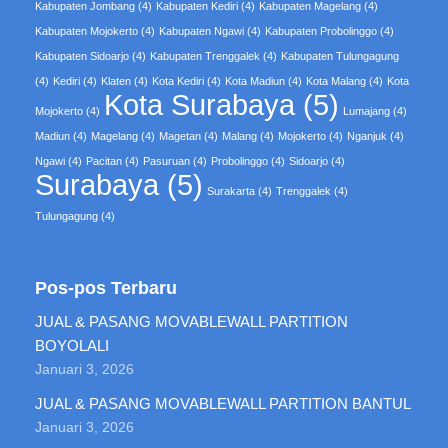
Kabupaten Jombang
(4)
Kabupaten Kediri
(4)
Kabupaten Magelang
(4)
Kabupaten Mojokerto
(4)
Kabupaten Ngawi
(4)
Kabupaten Probolinggo
(4)
Kabupaten Sidoarjo
(4)
Kabupaten Trenggalek
(4)
Kabupaten Tulungagung
(4)
Kediri
(4)
Klaten
(4)
Kota Kediri
(4)
Kota Madiun
(4)
Kota Malang
(4)
Kota
Kota Surabaya
(5)
Mojokerto
(4)
Lumajang
(4)
Madiun
(4)
Magelang
(4)
Magetan
(4)
Malang
(4)
Mojokerto
(4)
Nganjuk
(4)
Ngawi
(4)
Pacitan
(4)
Pasuruan
(4)
Probolinggo
(4)
Sidoarjo
(4)
Surabaya
(5)
Surakarta
(4)
Trenggalek
(4)
Tulungagung
(4)
Pos-pos Terbaru
JUAL & PASANG MOVABLEWALL PARTITION
BOYOLALI
Januari 3, 2026
JUAL & PASANG MOVABLEWALL PARTITION BANTUL
Januari 3, 2026