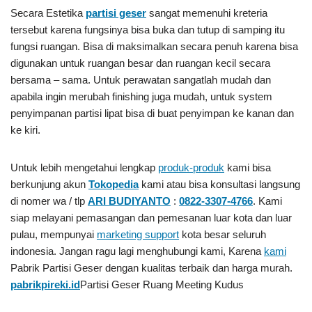
Secara Estetika
partisi geser
sangat memenuhi kreteria
tersebut karena fungsinya bisa buka dan tutup di samping itu
fungsi ruangan. Bisa di maksimalkan secara penuh karena bisa
digunakan untuk ruangan besar dan ruangan kecil secara
bersama – sama. Untuk perawatan sangatlah mudah dan
apabila ingin merubah finishing juga mudah, untuk system
penyimpanan partisi lipat bisa di buat penyimpan ke kanan dan
ke kiri.
Untuk lebih mengetahui lengkap
produk-produk
kami bisa
berkunjung akun
Tokopedia
kami atau bisa konsultasi langsung
di nomer wa / tlp
ARI BUDIYANTO
:
0822-3307-4766
. Kami
siap melayani pemasangan dan pemesanan luar kota dan luar
pulau, mempunyai
marketing support
kota besar seluruh
indonesia. Jangan ragu lagi menghubungi kami, Karena
kami
Pabrik Partisi Geser
dengan kualitas terbaik dan harga murah.
pabrikpireki.id
Partisi Geser Ruang Meeting Kudus