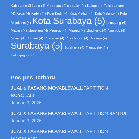
Kabupaten Sidoarjo
(4)
Kabupaten Trenggalek
(4)
Kabupaten Tulungagung
(4)
Kediri
(4)
Klaten
(4)
Kota Kediri
(4)
Kota Madiun
(4)
Kota Malang
(4)
Kota
Kota Surabaya
(5)
Mojokerto
(4)
Lumajang
(4)
Madiun
(4)
Magelang
(4)
Magetan
(4)
Malang
(4)
Mojokerto
(4)
Nganjuk
(4)
Ngawi
(4)
Pacitan
(4)
Pasuruan
(4)
Probolinggo
(4)
Sidoarjo
(4)
Surabaya
(5)
Surakarta
(4)
Trenggalek
(4)
Tulungagung
(4)
Pos-pos Terbaru
JUAL & PASANG MOVABLEWALL PARTITION
BOYOLALI
Januari 3, 2026
JUAL & PASANG MOVABLEWALL PARTITION BANTUL
Januari 3, 2026
JUAL & PASANG MOVABLEWALL PARTITION
MAGELANG