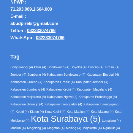
NPWP :
71.293.989.1.604.000
E-mail :
abudpireki@gmail.com
Telfon :
082233074766
WhatsApp :
082233074766
Tag
Banyuwangi
(4)
Blitar
(4)
Bondowoso
(4)
Boyolali
(4)
Cilacap
(4)
Gresik
(4)
Jember
(4)
Jombang
(4)
Kabupaten Bondowoso
(4)
Kabupaten Boyolali
(4)
Kabupaten Cilacap
(4)
Kabupaten Gresik
(4)
Kabupaten Jember
(4)
Kabupaten Jombang
(4)
Kabupaten Kediri
(4)
Kabupaten Magelang
(4)
Kabupaten Mojokerto
(4)
Kabupaten Ngawi
(4)
Kabupaten Probolinggo
(4)
Kabupaten Sidoarjo
(4)
Kabupaten Trenggalek
(4)
Kabupaten Tulungagung
(4)
Kediri
(4)
Klaten
(4)
Kota Kediri
(4)
Kota Madiun
(4)
Kota Malang
(4)
Kota
Kota Surabaya
(5)
Mojokerto
(4)
Lumajang
(4)
Madiun
(4)
Magelang
(4)
Magetan
(4)
Malang
(4)
Mojokerto
(4)
Nganjuk
(4)