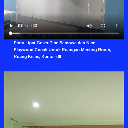
Pintu Lipat Geser Tipe Samowa dan Nice
Playwood Cocok Untuk Ruangan Meeting Room,
Ruang Kelas, Kantor dll