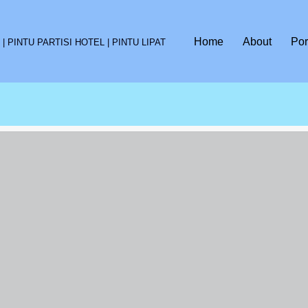
Home
About
Por
 PINTU PARTISI HOTEL | PINTU LIPAT