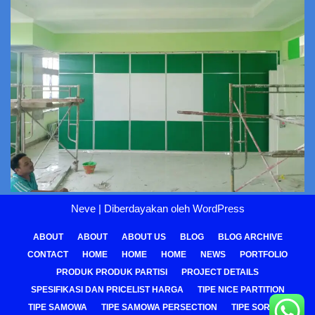
Neve
| Diberdayakan oleh
WordPress
ABOUT
ABOUT
ABOUT US
BLOG
BLOG ARCHIVE
CONTACT
HOME
HOME
HOME
NEWS
PORTFOLIO
PRODUK PRODUK PARTISI
PROJECT DETAILS
SPESIFIKASI DAN PRICELIST HARGA
TIPE NICE PARTITION
TIPE SAMOWA
TIPE SAMOWA PERSECTION
TIPE SOREPA