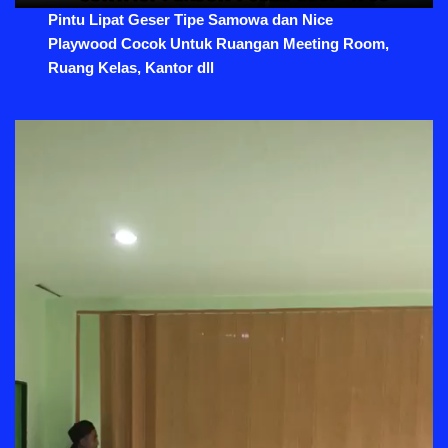
Pintu Lipat Geser Tipe Samowa dan Nice
Playwood Cocok Untuk Ruangan Meeting Room,
Ruang Kelas, Kantor dll