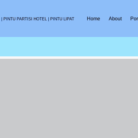
Home
About
Por
 PINTU PARTISI HOTEL | PINTU LIPAT