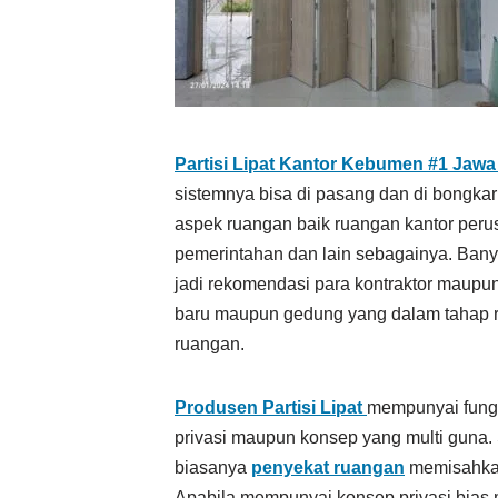
Partisi Lipat Kantor Kebumen #1
Jawa
sistemnya bisa di pasang dan di bongkar
aspek ruangan baik ruangan kantor peru
pemerintahan dan lain sebagainya. Bany
jadi rekomendasi para kontraktor maupun 
baru maupun gedung yang dalam tahap r
ruangan.
Produsen Partisi Lipat
mempunyai fungs
privasi maupun konsep yang multi guna.
biasanya
penyekat ruangan
memisahkan 
Apabila mempunyai konsep privasi bia