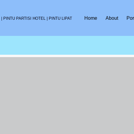
Home
About
Por
 PINTU PARTISI HOTEL | PINTU LIPAT