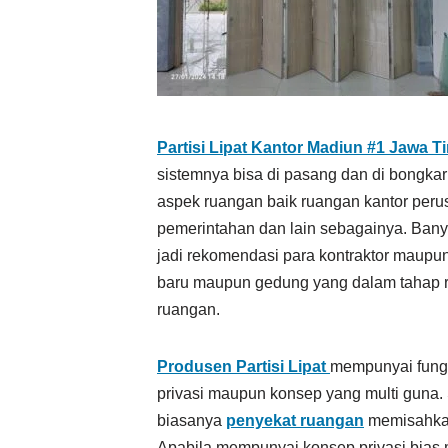
Partisi Lipat Kantor Madiun #1
Jawa T
sistemnya bisa di pasang dan di bongkar
aspek ruangan baik ruangan kantor peru
pemerintahan dan lain sebagainya. Bany
jadi rekomendasi para kontraktor maupun 
baru maupun gedung yang dalam tahap r
ruangan.
Produsen Partisi Lipat
mempunyai fungs
privasi maupun konsep yang multi guna.
biasanya
penyekat ruangan
memisahkan 
Apabila mempunyai konsep privasi bia