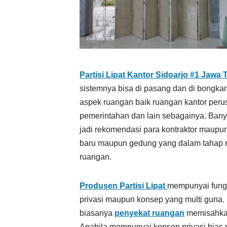
Partisi Lipat Kantor Sidoarjo #1
Jawa 
sistemnya bisa di pasang dan di bongkar
aspek ruangan baik ruangan kantor peru
pemerintahan dan lain sebagainya. Bany
jadi rekomendasi para kontraktor maupun 
baru maupun gedung yang dalam tahap r
ruangan.
Produsen Partisi Lipat
mempunyai fungs
privasi maupun konsep yang multi guna.
biasanya
penyekat ruangan
memisahkan 
Apabila mempunyai konsep privasi bia