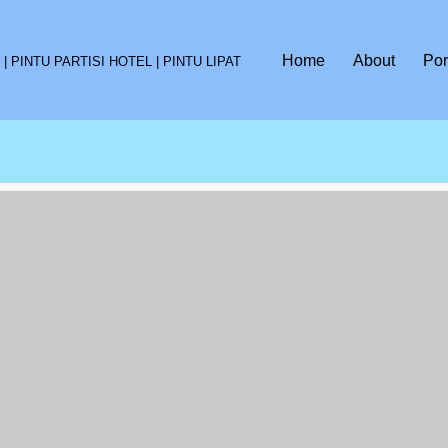
Home
About
Por
 PINTU PARTISI HOTEL | PINTU LIPAT