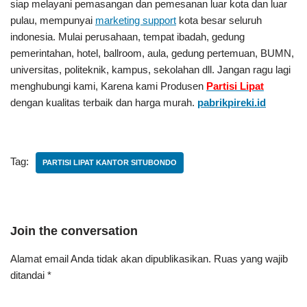
siap melayani pemasangan dan pemesanan luar kota dan luar
pulau, mempunyai
marketing support
kota besar seluruh
indonesia. Mulai perusahaan, tempat ibadah, gedung
pemerintahan, hotel, ballroom, aula, gedung pertemuan, BUMN,
universitas, politeknik, kampus, sekolahan dll. Jangan ragu lagi
menghubungi kami, Karena kami Produsen
Partisi Lipat
dengan kualitas terbaik dan harga murah.
pabrikpireki.id
Tag:
PARTISI LIPAT KANTOR SITUBONDO
Join the conversation
Alamat email Anda tidak akan dipublikasikan.
Ruas yang wajib
ditandai
*