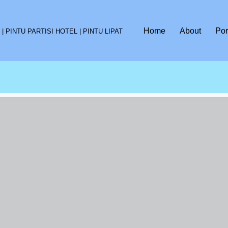
Home
About
Por
 PINTU PARTISI HOTEL | PINTU LIPAT