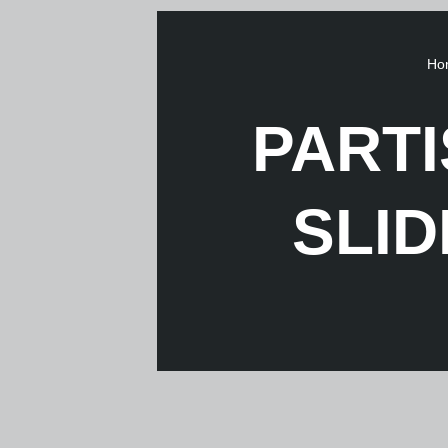
Ho
PARTI
SLID