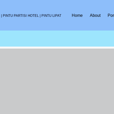
Home
About
Por
 PINTU PARTISI HOTEL | PINTU LIPAT