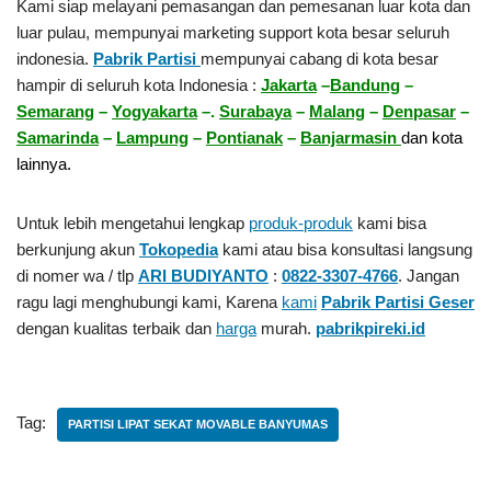
Kami siap melayani pemasangan dan pemesanan luar kota dan
luar pulau, mempunyai marketing support kota besar seluruh
indonesia.
Pabrik Partisi
mempunyai cabang di kota besar
hampir di seluruh kota Indonesia :
Jakarta
–
Bandung
–
Semarang
–
Yogyakarta
–.
Surabaya
–
Malang
–
Denpasar
–
Samarinda
–
Lampung
–
Pontianak
–
Banjarmasin
dan kota
lainnya.
Untuk lebih mengetahui lengkap
produk-produk
kami bisa
berkunjung akun
Tokopedia
kami atau bisa konsultasi langsung
di nomer wa / tlp
ARI BUDIYANTO
:
0822-3307-4766
. Jangan
ragu lagi menghubungi kami, Karena
kami
Pabrik Partisi Geser
dengan kualitas terbaik dan
harga
murah.
pabrikpireki.id
Tag:
PARTISI LIPAT SEKAT MOVABLE BANYUMAS