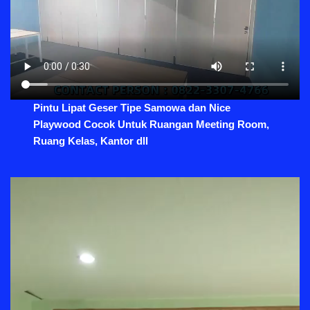
Pintu Lipat Geser Tipe Samowa dan Nice
Playwood Cocok Untuk Ruangan Meeting Room,
Ruang Kelas, Kantor dll