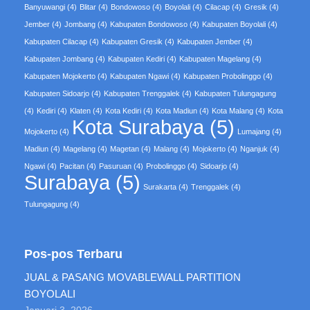
Banyuwangi
(4)
Blitar
(4)
Bondowoso
(4)
Boyolali
(4)
Cilacap
(4)
Gresik
(4)
Jember
(4)
Jombang
(4)
Kabupaten Bondowoso
(4)
Kabupaten Boyolali
(4)
Kabupaten Cilacap
(4)
Kabupaten Gresik
(4)
Kabupaten Jember
(4)
Kabupaten Jombang
(4)
Kabupaten Kediri
(4)
Kabupaten Magelang
(4)
Kabupaten Mojokerto
(4)
Kabupaten Ngawi
(4)
Kabupaten Probolinggo
(4)
Kabupaten Sidoarjo
(4)
Kabupaten Trenggalek
(4)
Kabupaten Tulungagung
(4)
Kediri
(4)
Klaten
(4)
Kota Kediri
(4)
Kota Madiun
(4)
Kota Malang
(4)
Kota
Kota Surabaya
(5)
Mojokerto
(4)
Lumajang
(4)
Madiun
(4)
Magelang
(4)
Magetan
(4)
Malang
(4)
Mojokerto
(4)
Nganjuk
(4)
Ngawi
(4)
Pacitan
(4)
Pasuruan
(4)
Probolinggo
(4)
Sidoarjo
(4)
Surabaya
(5)
Surakarta
(4)
Trenggalek
(4)
Tulungagung
(4)
Pos-pos Terbaru
JUAL & PASANG MOVABLEWALL PARTITION
BOYOLALI